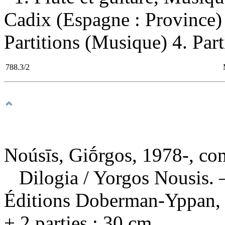
Cadix (Espagne : Province)
Partitions (Musique) 4. Part
788.3/2
Noúsīs, Giṓrgos, 1978-, co
Dilogia
/ Yorgos Nousis. 
Éditions Doberman-Yppan, [
+ 2 parties ; 30 cm.