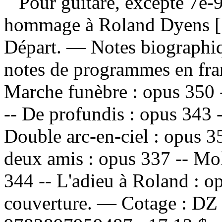
Pour guitare, excepté 7e-9
hommage à Roland Dyens [..
Départ. — Notes biographiqu
notes de programmes en fr
Marche funèbre : opus 350 -
-- De profundis : opus 343 
Double arc-en-ciel : opus 35
deux amis : opus 337 -- Mol
344 -- L'adieu à Roland : o
couverture. —
Cotage :
DZ