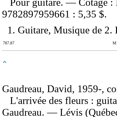
Pour guitare. —
Cotage :
9782897959661 :
5,35 $
.
1. Guitare, Musique de 2. P
787.87
M
Gaudreau, David, 1959-, c
L'arrivée des fleurs : guit
Gaudreau. — Lévis (Québec)