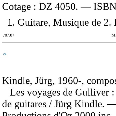
Cotage :
DZ 4050. —
ISB
1. Guitare, Musique de 2. P
787.87
M
Kindle, Jürg, 1960-, compos
Les voyages de Gulliver 
de guitares
/ Jürg Kindle. 
Productions d'Oz 2000 inc.,