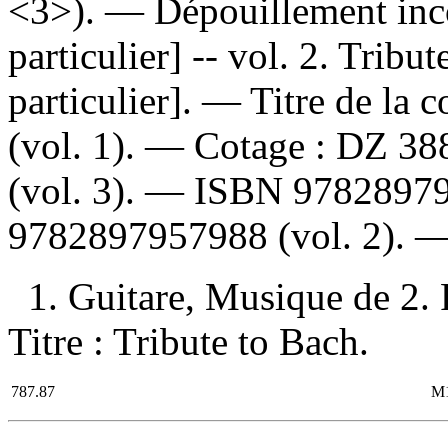
<3>). —
Dépouillement inc
particulier] -- vol. 2. Tribut
particulier]. — Titre de la
(vol. 1). —
Cotage :
DZ 388
(vol. 3). —
ISBN
9782897
9782897957988
(vol. 2). 
1. Guitare, Musique de 2. P
Titre : Tribute to Bach.
787.87
M