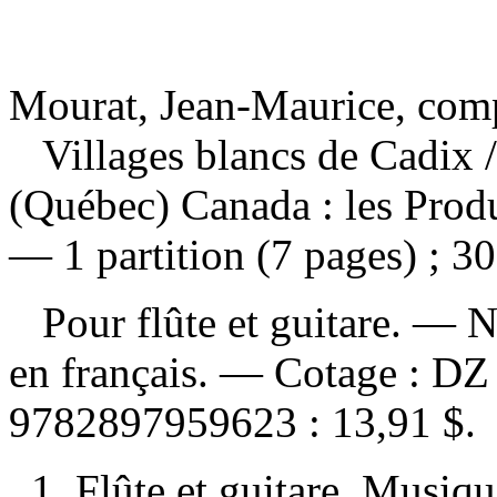
Mourat, Jean-Maurice, com
Villages blancs de Cadix
(Québec) Canada : les Produ
— 1 partition (7 pages) ; 3
Pour flûte et guitare. — No
en français. —
Cotage :
DZ
9782897959623 :
13,91 $
.
1. Flûte et guitare, Musiqu