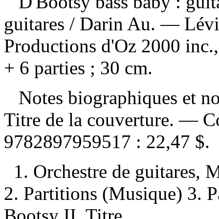
D'Bootsy bass baby : gui
guitares / Darin Au. — Lévi
Productions d'Oz 2000 inc.,
+ 6 parties ; 30 cm.
Notes biographiques et no
Titre de la couverture. —
C
9782897959517 :
22,47 $
.
1. Orchestre de guitares, M
2. Partitions (Musique) 3. P
Bootsy II. Titre.