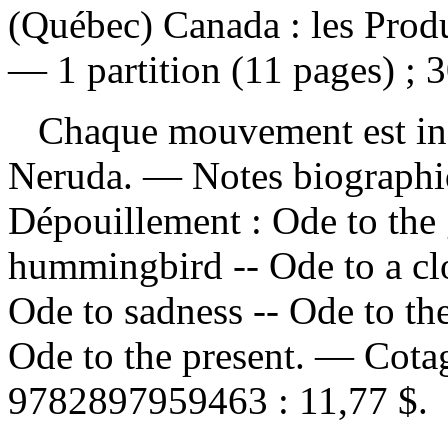
(Québec) Canada : les Produ
— 1 partition (11 pages) ; 
Chaque mouvement est insp
Neruda. — Notes biographi
Dépouillement :
Ode to the 
hummingbird -- Ode to a cloc
Ode to sadness -- Ode to th
Ode to the present. —
Cota
9782897959463 :
11,77 $
.