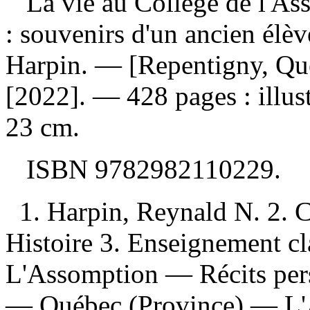
La vie au Collège de l'As
: souvenirs d'un ancien élè
Harpin. — [Repentigny, Qué
[2022]. — 428 pages : illust
23 cm.
ISBN
9782982110229
.
1. Harpin, Reynald N. 2.
Histoire 3. Enseignement 
L'Assomption — Récits perso
— Québec (Province) — L'