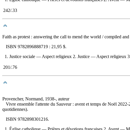
242/.33
Faith as protest : answering the call to mend the world
/ compiled and
ISBN
9782896888719 :
21,95 $
.
1. Justice sociale — Aspect religieux 2. Justice — Aspect religieux 3.
201/.76
Provencher, Normand, 1938-, auteur
Vivre ensemble l'attente du Sauveur : avent et temps de Noël 2022
quotidiennes).
ISBN
9782898301216
.
1. Église catholique — Prières et dévotions françaises 2. Avent — Méd