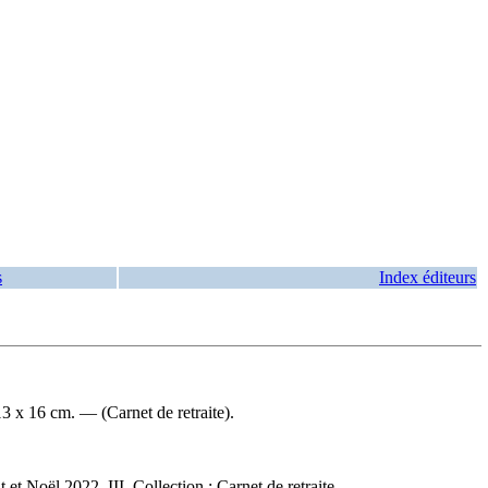
s
Index éditeurs
3 x 16 cm. — (Carnet de retraite).
 et Noël 2022 III. Collection : Carnet de retraite.