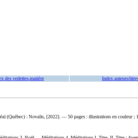
ex des vedettes-matière
Index auteurs/titre
l (Québec) : Novalis, [2022]. — 50 pages : illustrations en couleur ; 1
tations 3. Noël — Méditations 4. Méditations I. Titre. II. Titre : Avent