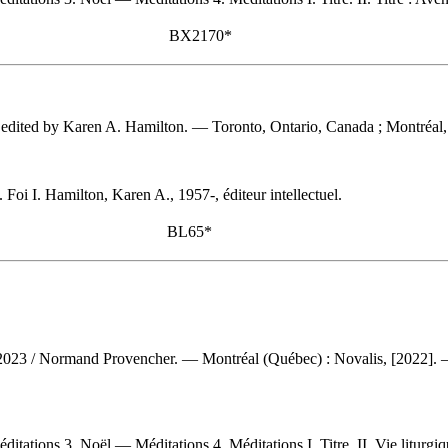
BX2170*
 edited by Karen A. Hamilton. — Toronto, Ontario, Canada ; Montréal,
 Foi I. Hamilton, Karen A., 1957-, éditeur intellectuel.
BL65*
-2023
/ Normand Provencher. — Montréal (Québec) : Novalis, [2022]. — 
itations 3. Noël — Méditations 4. Méditations I. Titre. II. Vie liturgiq