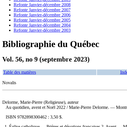
Refonte Janvier-décembre 2008
Refonte Janvier-décembre 2007
Refonte Janvier-décembre 2006
Refonte Janvier-décembre 2005
Refonte Janvier-décembre 2004
Refonte Janvier-décembre 2003
Bibliographie du Québec
Vol. 56, no 9 (septembre 2023)
Table des matières
Ind
Novalis
Delorme, Marie-Pierre (Religieuse), auteur
Au quotidien, avent et Noël 2022
/ Marie-Pierre Delorme. — Montréa
ISBN
9782898300462 :
3,50 $
.
1. Église catholique — Prières et dévotions françaises 2. Avent — Médi