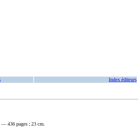
s
Index éditeurs
]. — 436 pages ; 23 cm.