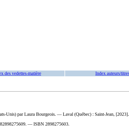
ex des vedettes-matière
Index auteurs/titre
(États-Unis) par Laura Bourgeois. — Laval (Québec) : Saint-Jean, [2023
82898275609
. —
ISBN
2898275603
.