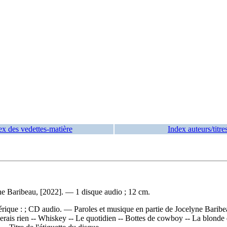
ex des vedettes-matière
Index auteurs/titre
ne Baribeau, [2022]. — 1 disque audio ; 12 cm.
rique : ; CD audio. — Paroles et musique en partie de Jocelyne Baribea
ngerais rien -- Whiskey -- Le quotidien -- Bottes de cowboy -- La blonde 