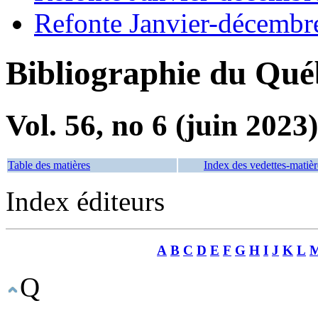
Refonte Janvier-décembr
Bibliographie du Qué
Vol. 56, no 6 (juin 2023)
Table des matières
Index des vedettes-matièr
Index éditeurs
A
B
C
D
E
F
G
H
I
J
K
L
Q