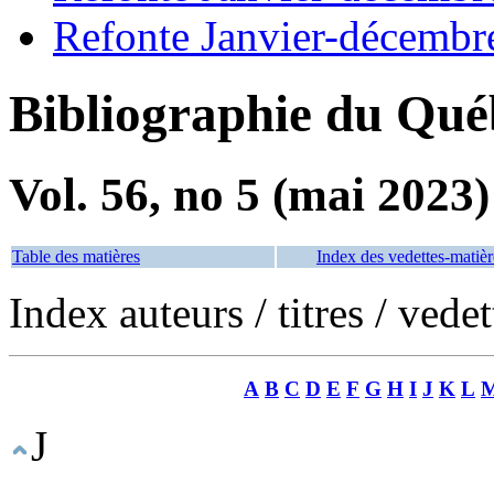
Refonte Janvier-décembr
Bibliographie du Qué
Vol. 56, no 5 (mai 2023)
Table des matières
Index des vedettes-matièr
Index auteurs / titres / vede
A
B
C
D
E
F
G
H
I
J
K
L
J