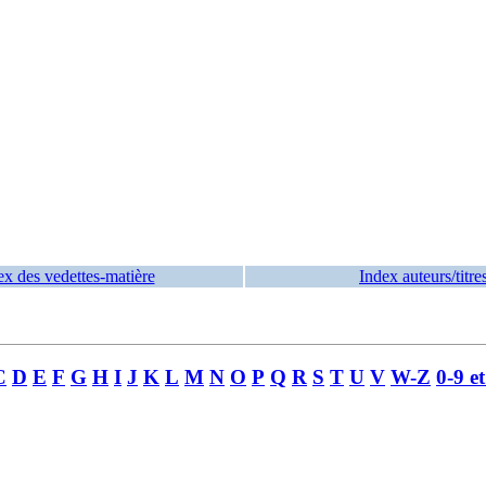
ex des vedettes-matière
Index auteurs/titre
C
D
E
F
G
H
I
J
K
L
M
N
O
P
Q
R
S
T
U
V
W-Z
0-9 e