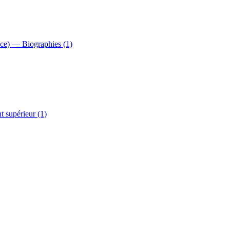
nce) — Biographies (1)
 supérieur (1)