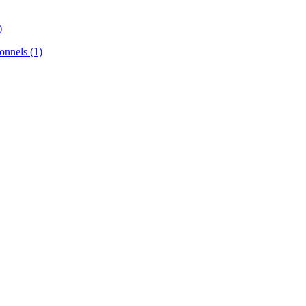
)
nnels (1)