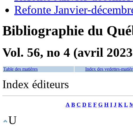
Refonte Janvier-décembr
Bibliographie du Qué
Vol. 56, no 4 (avril 2023
Table des matières
Index des vedettes-matièr
Index éditeurs
A
B
C
D
E
F
G
H
I
J
K
L
U