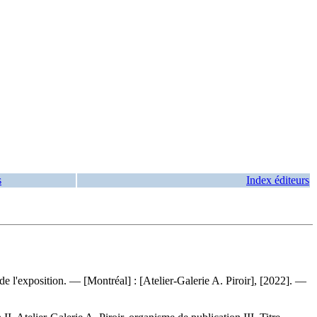
s
Index éditeurs
e l'exposition. — [Montréal] : [Atelier-Galerie A. Piroir], [2022]. —