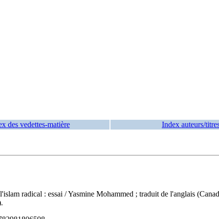
ex des vedettes-matière
Index auteurs/titre
'islam radical : essai
/ Yasmine Mohammed ; traduit de l'anglais (Canad
.