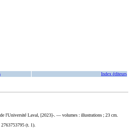
s
Index éditeurs
 l'Université Laval, [2023]-. — volumes : illustrations ; 23 cm.
N
2763753795
(t. 1).