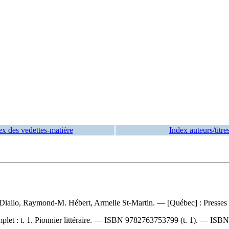
ex des vedettes-matière
Index auteurs/titre
y-Diallo, Raymond-M. Hébert, Armelle St-Martin. — [Québec] : Presses de
plet :
t. 1. Pionnier littéraire. —
ISBN
9782763753799
(t. 1). —
ISB