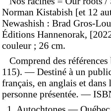
Nos racines
= Our roots /
Norman Kistabish [et 12 aut
Newashish : Brad Gros-Lou
Éditions Hannenorak, [2022]
couleur ; 26 cm.
Comprend des références b
115). — Destiné à un publi
français, en anglais et dans
personne présentée. —
IS
1. Autochtones — Québec