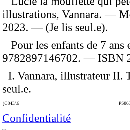
Lucie la mouffette qui pèt
illustrations, Vannara. — M
2023. — (Je lis seul.e).
Pour les enfants de 7 ans 
9782897146702
. —
ISBN
I. Vannara, illustrateur II. 
seul.e.
jC843/.6
PS86
Confidentialité