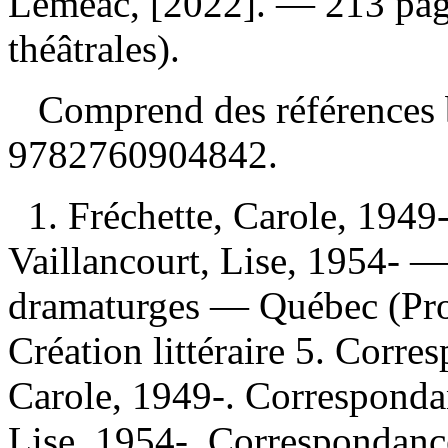
Leméac, [2022]. — 213 pag
théâtrales).
Comprend des références 
9782760904842
.
1. Fréchette, Carole, 194
Vaillancourt, Lise, 1954-
dramaturges — Québec (Pr
Création littéraire 5. Corre
Carole, 1949-. Correspondan
Lise, 1954-. Correspondance