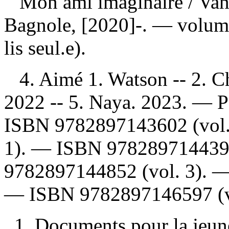
Mon ami imaginaire
/ Va
Bagnole, [2020]-. — volumes
lis seul.e).
4. Aimé 1. Watson -- 2. Chl
2022 -- 5. Naya. 2023. — Po
ISBN
9782897143602
(vol
1). —
ISBN
97828971443
9782897144852
(vol. 3). 
—
ISBN
9782897146597
(v
1. Documents pour la jeunes