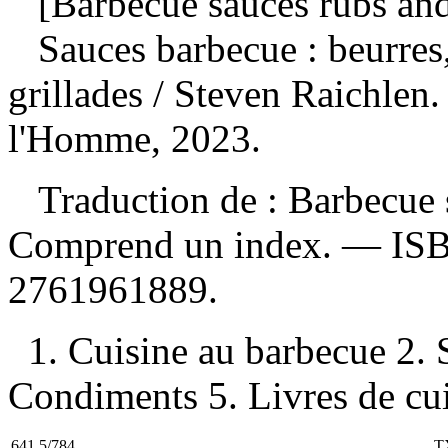
[Barbecue sauces rubs and
Sauces barbecue : beurres
grillades
/ Steven Raichlen.
l'Homme, 2023.
Traduction de : Barbecue 
Comprend un index. —
IS
2761961889
.
1. Cuisine au barbecue 2.
Condiments 5. Livres de cuis
641.5/784
T