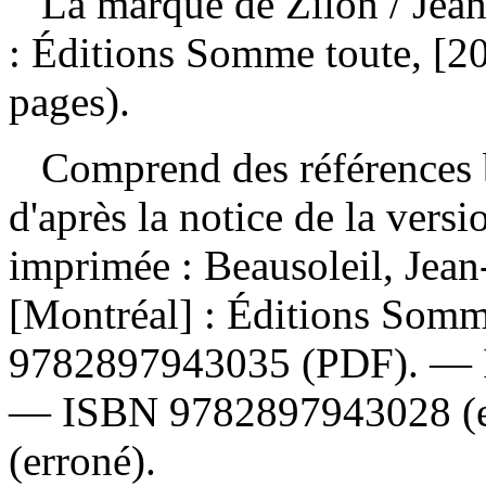
La marque de Zïlon
/ Jea
: Éditions Somme toute, [2
pages).
Comprend des références b
d'après la notice de la ver
imprimée :
Beausoleil, Jea
[Montréal] : Éditions Som
9782897943035
(PDF). —
—
ISBN
9782897943028
(
(erroné).