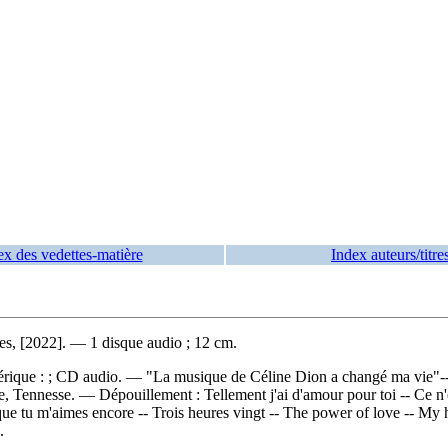
ex des vedettes-matière
Index auteurs/titre
es, [2022]. — 1 disque audio ; 12 cm.
mérique : ; CD audio. — "La musique de Céline Dion a changé ma vie"-
lle, Tennesse. —
Dépouillement :
Tellement j'ai d'amour pour toi -- Ce n
 que tu m'aimes encore -- Trois heures vingt -- The power of love -- My 
.