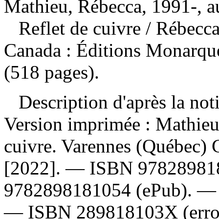
Mathieu, Rébecca, 1991-, a
Reflet de cuivre
/ Rébecc
Canada : Éditions Monarque
(518 pages).
Description d'après la not
Version imprimée :
Mathieu
cuivre. Varennes (Québec) 
[2022]. —
ISBN
97828981
9782898181054
(ePub). 
—
ISBN
289818103X
(erro