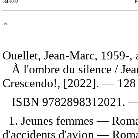
843/.92
P
Ouellet, Jean-Marc, 1959-, 
À l'ombre du silence
/ Je
Crescendo!, [2022]. — 128 
ISBN
9782898312021
. 
1. Jeunes femmes — Romans
d'accidents d'avion — Roma