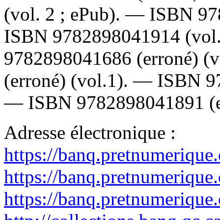
(vol. 2 ; ePub). —
ISBN
97
ISBN
9782898041914
(vol
9782898041686
(erroné) (
(erroné) (vol.1). —
ISBN
9
—
ISBN
9782898041891
(e
Adresse électronique :
https://banq.pretnumerique
https://banq.pretnumerique
https://banq.pretnumerique