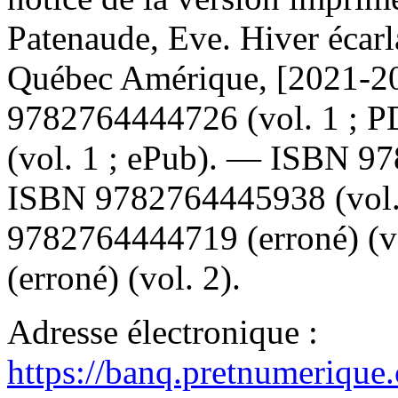
Patenaude, Eve. Hiver écar
Québec Amérique, [2021-2
9782764444726
(vol. 1 ; 
(vol. 1 ; ePub). —
ISBN
97
ISBN
9782764445938
(vol
9782764444719
(erroné) (
(erroné) (vol. 2).
Adresse électronique :
https://banq.pretnumerique