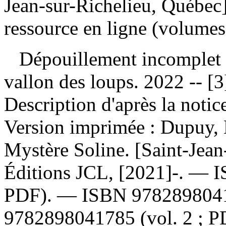
Jean-sur-Richelieu, Québec]
ressource en ligne (volumes
Dépouillement incomplet
vallon des loups. 2022 -- [3
Description d'après la noti
Version imprimée :
Dupuy, 
Mystère Soline. [Saint-Jean
Éditions JCL, [2021]-. —
I
PDF). —
ISBN
978289804
9782898041785
(vol. 2 ; 