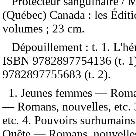
Protecteur sanguinaire
/ 
(Québec) Canada : les Édit
volumes ; 23 cm.
Dépouillement :
t. 1. L'hé
ISBN
9782897754136
(t. 1
9782897755683
(t. 2).
1. Jeunes femmes — Romans
— Romans, nouvelles, etc.
etc. 4. Pouvoirs surhumains
Quête — Romans, nouvelles