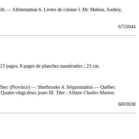
tifs — Alimentation 6. Livres de cuisine I. Mc Mahon, Audrey,
6755044
315 pages, 8 pages de planches numérotées ; 23 cm.
uébec (Province) — Sherbrooke 4. Séquestration — Québec
uatre-vingt-deux jours III. Titre : Affaire Charles Marion.
6693938