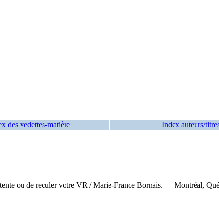
ex des vedettes-matière
Index auteurs/titre
 tente ou de reculer votre VR
/ Marie-France Bornais. — Montréal, Québ