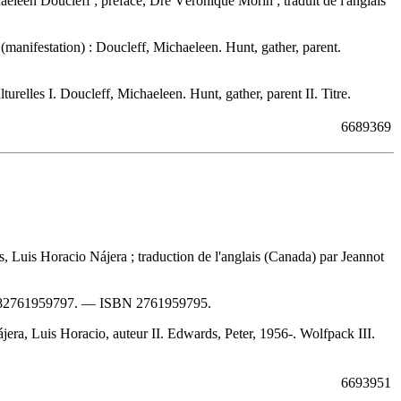
aeleen Doucleff ; préface, Dre Véronique Morin ; traduit de l'anglais
(manifestation) :
Doucleff, Michaeleen. Hunt, gather, parent.
urelles I. Doucleff, Michaeleen. Hunt, gather, parent II. Titre.
6689369
, Luis Horacio Nájera ; traduction de l'anglais (Canada) par Jeannot
82761959797
. —
ISBN
2761959795
.
a, Luis Horacio, auteur II. Edwards, Peter, 1956-. Wolfpack III.
6693951