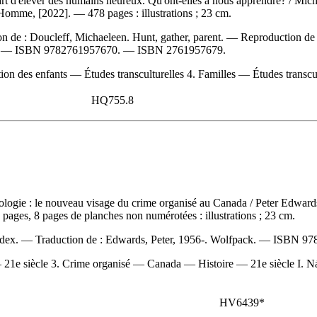
 l'art d'élever des humains heureux. Qu'ont-elles à nous apprendre?
/ Mich
'Homme, [2022]. — 478 pages : illustrations ; 23 cm.
on de :
Doucleff, Michaeleen. Hunt, gather, parent. —
Reproduction de 
]. —
ISBN
9782761957670
. —
ISBN
2761957679
.
ion des enfants — Études transculturelles 4. Familles — Études transcult
HQ755.8
hnologie : le nouveau visage du crime organisé au Canada
/ Peter Edwards
ages, 8 pages de planches non numérotées : illustrations ; 23 cm.
index. —
Traduction de :
Edwards, Peter, 1956-. Wolfpack. —
ISBN
97
e siècle 3. Crime organisé — Canada — Histoire — 21e siècle I. Nájer
HV6439*