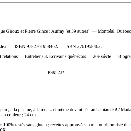
ue Giroux et Pierre Gince ; Aufray [et 39 autres]. — Montréal, Québec
index. —
ISBN
9782761958462
. —
ISBN
2761958462
.
et relations — Entretiens 3. Écrivains québécois — 20e siècle — Biog
PS9523*
parc, à la piscine, à l'aréna... et même devant l'écran! : miamski!
/ Mada
 en couleur ; 24 cm.
00% testés sans gluten ; recettes approuvées par la nutritionniste du s
40X
.