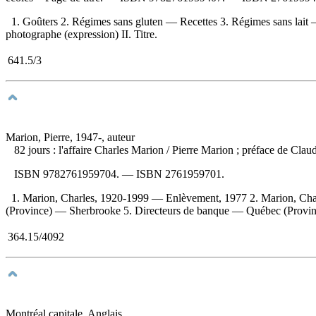
1. Goûters 2. Régimes sans gluten — Recettes 3. Régimes sans lait 
photographe (expression) II. Titre.
641.5/3
Marion, Pierre, 1947-, auteur
82 jours : l'affaire Charles Marion
/ Pierre Marion ; préface de Cla
ISBN
9782761959704
. —
ISBN
2761959701
.
1. Marion, Charles, 1920-1999 — Enlèvement, 1977 2. Marion, Cha
(Province) — Sherbrooke 5. Directeurs de banque — Québec (Province) 
364.15/4092
Montréal capitale. Anglais