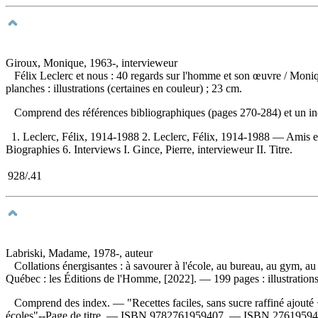
Giroux, Monique, 1963-, intervieweur
Félix Leclerc et nous : 40 regards sur l'homme et son œuvre
/ Moniq
planches : illustrations (certaines en couleur) ; 23 cm.
Comprend des références bibliographiques (pages 270-284) et un 
1. Leclerc, Félix, 1914-1988 2. Leclerc, Félix, 1914-1988 — Amis 
Biographies 6. Interviews I. Gince, Pierre, intervieweur II. Titre.
928/.41
Labriski, Madame, 1978-, auteur
Collations énergisantes : à savourer à l'école, au bureau, au gym, au 
Québec : les Éditions de l'Homme, [2022]. — 199 pages : illustrations
Comprend des index. — "Recettes faciles, sans sucre raffiné ajouté + 1
écoles"--Page de titre. —
ISBN
9782761959407
. —
ISBN
2761959