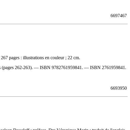
6697467
7 pages : illustrations en couleur ; 22 cm.
es (pages 262-263). —
ISBN
9782761959841
. —
ISBN
2761959841
.
6693950