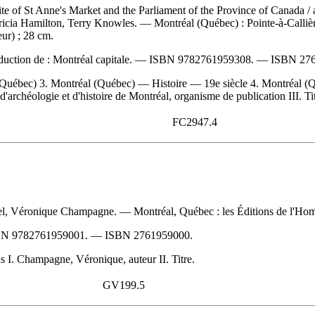
 site of St Anne's Market and the Parliament of the Province of Canada
/
tricia Hamilton, Terry Knowles. — Montréal (Québec) : Pointe-à-Callière
ur) ; 28 cm.
duction de :
Montréal capitale. —
ISBN
9782761959308
. —
ISBN
27
, Québec) 3. Montréal (Québec) — Histoire — 19e siècle 4. Montréal 
d'archéologie et d'histoire de Montréal, organisme de publication III. Tit
FC2947.4
el, Véronique Champagne. — Montréal, Québec : les Éditions de l'Homm
BN
9782761959001
. —
ISBN
2761959000
.
 I. Champagne, Véronique, auteur II. Titre.
GV199.5