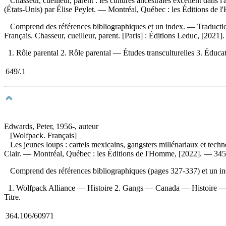
Chasseur, cueilleur, parent : les cultures ancestrales excellent dans
(États-Unis) par Élise Peylet. — Montréal, Québec : les Éditions de l
Comprend des références bibliographiques et un index. —
Traducti
Français. Chasseur, cueilleur, parent. [Paris] : Éditions Leduc, [2021
1. Rôle parental 2. Rôle parental — Études transculturelles 3. Éducat
649/.1
Edwards, Peter, 1956-, auteur
[Wolfpack. Français]
Les jeunes loups : cartels mexicains, gangsters millénariaux et tec
Clair. — Montréal, Québec : les Éditions de l'Homme, [2022]. — 345 p
Comprend des références bibliographiques (pages 327-337) et un 
1. Wolfpack Alliance — Histoire 2. Gangs — Canada — Histoire — 21
Titre.
364.106/60971