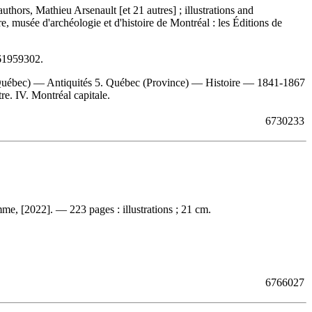
 authors, Mathieu Arsenault [et 21 autres] ; illustrations and
, musée d'archéologie et d'histoire de Montréal : les Éditions de
61959302
.
(Québec) — Antiquités 5. Québec (Province) — Histoire — 1841-1867
re. IV. Montréal capitale.
6730233
e, [2022]. — 223 pages : illustrations ; 21 cm.
6766027