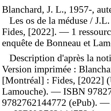
Blanchard, J. L., 1957-, aut
Les os de la méduse
/ J.L
Fides, [2022]. — 1 ressour
enquête de Bonneau et Lam
Description d'après la not
Version imprimée :
Blanchar
[Montréal] : Fides, [2022]
Lamouche). —
ISBN
9782
9782762144772
(ePub). 