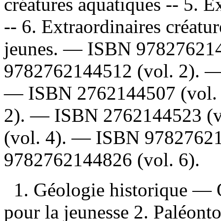
créatures aquatiques -- 5. Ex
-- 6. Extraordinaires créatu
jeunes. —
ISBN
97827621
9782762144512
(vol. 2). 
—
ISBN
2762144507
(vol.
2). —
ISBN
2762144523
(v
(vol. 4). —
ISBN
9782762
9782762144826
(vol. 6).
1. Géologie historique —
pour la jeunesse 2. Paléon