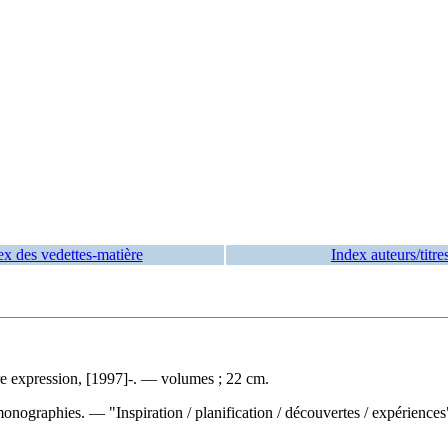
ex des vedettes-matière
Index auteurs/titre
 expression, [1997]-. — volumes ; 22 cm.
ographies. — "Inspiration / planification / découvertes / expériences".