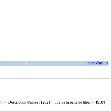
s
Index éditeurs
 — Description d'après : [2021] ; titre de la page de titre. —
ISBN