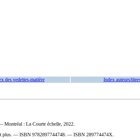
ex des vedettes-matière
Index auteurs/titre
. — Montréal : La Courte échelle, 2022.
et plus. —
ISBN
9782897744748
. —
ISBN
289774474X
.