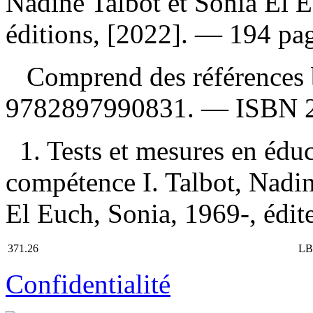
Nadine Talbot et Sonia El 
éditions, [2022]. — 194 page
Comprend des références 
9782897990831
. —
ISBN
1. Tests et mesures en édu
compétence I. Talbot, Nadine
El Euch, Sonia, 1969-, édite
371.26
LB
Confidentialité