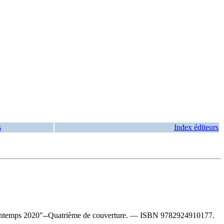
s
Index éditeurs
rintemps 2020"--Quatrième de couverture. —
ISBN
9782924910177
.