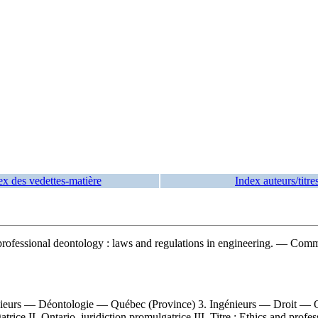
ex des vedettes-matière
Index auteurs/titre
professional deontology : laws and regulations in engineering. — Co
nieurs — Déontologie — Québec (Province) 3. Ingénieurs — Droit — O
rice II. Ontario, juridiction promulgatrice III. Titre : Ethics and profe