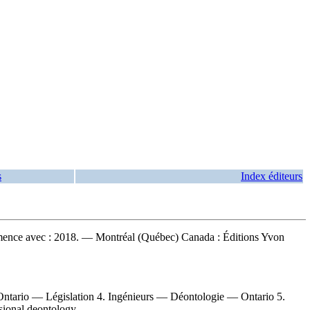
s
Index éditeurs
mmence avec : 2018. — Montréal (Québec) Canada : Éditions Yvon
ntario — Législation 4. Ingénieurs — Déontologie — Ontario 5.
ssional deontology.