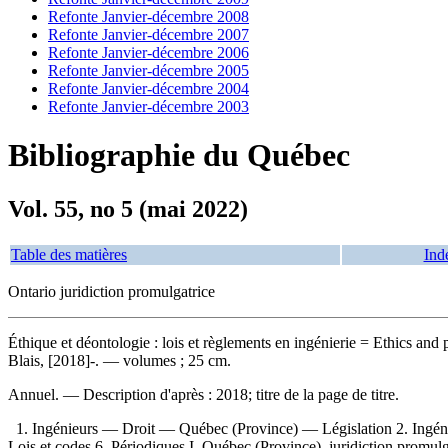
Refonte Janvier-décembre 2008
Refonte Janvier-décembre 2007
Refonte Janvier-décembre 2006
Refonte Janvier-décembre 2005
Refonte Janvier-décembre 2004
Refonte Janvier-décembre 2003
Bibliographie du Québec
Vol. 55, no 5 (mai 2022)
Table des matières
Ind
Ontario juridiction promulgatrice
Éthique et déontologie : lois et règlements en ingénierie
= Ethics and 
Blais, [2018]-. — volumes ; 25 cm.
Annuel. — Description d'après : 2018; titre de la page de titre.
1. Ingénieurs — Droit — Québec (Province) — Législation 2. Ingé
Lois et codes 6. Périodiques I. Québec (Province), juridiction promulgat