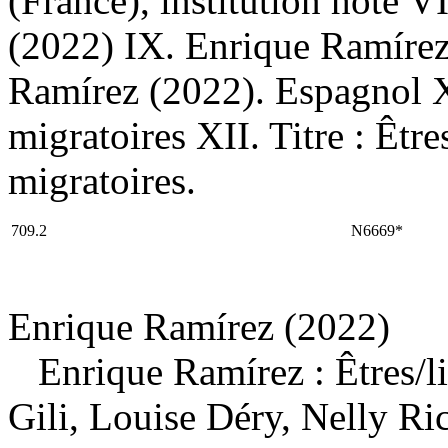
(France), institution hôte V
(2022) IX. Enrique Ramírez
Ramírez (2022). Espagnol XI.
migratoires XII. Titre : Êtres
migratoires.
709.2
N6669*
Enrique Ramírez (2022)
Enrique Ramírez : Êtres
/l
Gili, Louise Déry, Nelly Ri