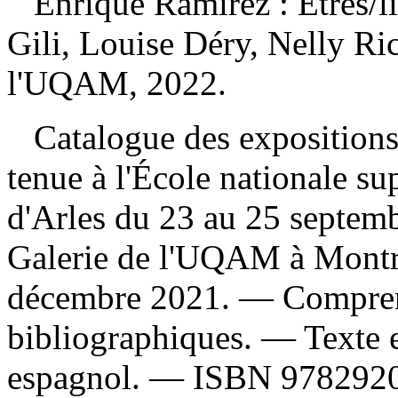
Enrique Ramírez : Êtres
/l
Gili, Louise Déry, Nelly Ri
l'UQAM, 2022.
Catalogue des expositions 
tenue à l'École nationale su
d'Arles du 23 au 25 septemb
Galerie de l'UQAM à Montr
décembre 2021. — Compren
bibliographiques. — Texte en
espagnol. —
ISBN
978292