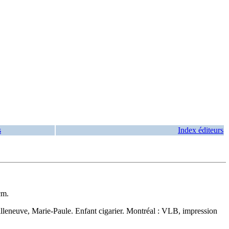
s
Index éditeurs
cm.
lleneuve, Marie-Paule. Enfant cigarier. Montréal : VLB, impression