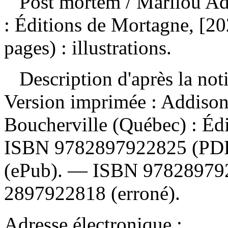
Post mortem
/ Marilou A
: Éditions de Mortagne, [20
pages) : illustrations.
Description d'après la not
Version imprimée :
Addison
Boucherville (Québec) : Éd
ISBN
9782897922825
(PD
(ePub). —
ISBN
97828979
2897922818
(erroné).
Adresse électronique :