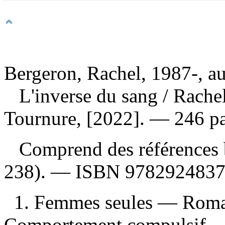
Bergeron, Rachel, 1987-, au
L'inverse du sang
/ Rache
Tournure, [2022]. — 246 pa
Comprend des références b
238). —
ISBN
978292483
1. Femmes seules — Roman
Comportement compulsif — 