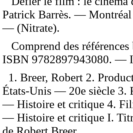
Défier le film : le ciném
Patrick Barrès. — Montréal
— (Nitrate).
Comprend des références b
ISBN
9782897943080
. —
1. Breer, Robert 2. Produc
États-Unis — 20e siècle 3.
— Histoire et critique 4. 
— Histoire et critique I. Tit
de Robert Breer.