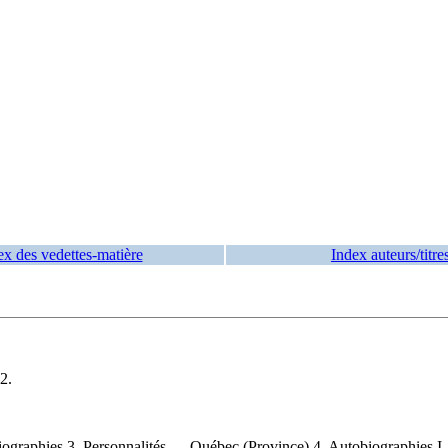
ex des vedettes-matière
Index auteurs/titre
2.
graphies 3. Personnalités — Québec (Province) 4. Autobiographies I. 