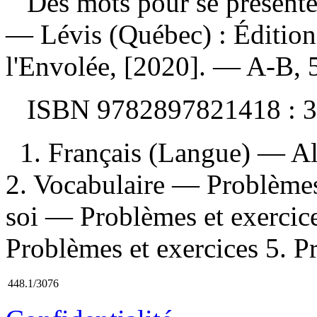
Des mots pour se présent
— Lévis (Québec) : Éditions
l'Envolée, [2020]. — A-B, 56
ISBN
9782897821418 :
3
1. Français (Langue) — A
2. Vocabulaire — Problèmes 
soi — Problèmes et exerci
Problèmes et exercices 5. Pr
448.1/3076