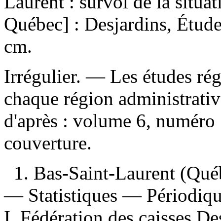
Laurent : survol de la situ
Québec] : Desjardins, Étud
cm.
Irrégulier. — Les études ré
chaque région administrati
d'après : volume 6, numéro 1 
couverture.
1. Bas-Saint-Laurent (Qu
— Statistiques — Périodique
I. Fédération des caisses D