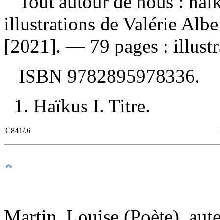
Tout autour de nous : haï
illustrations de Valérie Alb
[2021]. — 79 pages : illustr
ISBN
9782895978336
.
1. Haïkus I. Titre.
C841/.6
Martin, Louise (Poète), aut