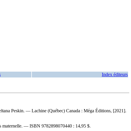
s
Index éditeurs
 Sweltana Peskin. — Lachine (Québec) Canada : Méga Éditions, [2021].
ns maternelle. —
ISBN
9782898070440 :
14,95 $
.