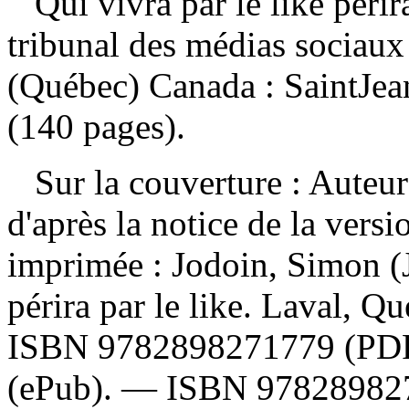
Qui vivra par le like périr
tribunal des médias sociau
(Québec) Canada : SaintJean
(140 pages).
Sur la couverture : Auteur
d'après la notice de la ver
imprimée :
Jodoin, Simon (J
périra par le like. Laval, 
ISBN
9782898271779
(PD
(ePub). —
ISBN
97828982