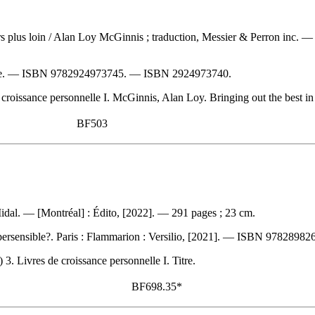
rs plus loin
/ Alan Loy McGinnis ; traduction, Messier & Perron inc. —
le. —
ISBN
9782924973745
. —
ISBN
2924973740
.
roissance personnelle I. McGinnis, Alan Loy. Bringing out the best in p
BF503
Midal. — [Montréal] : Édito, [2022]. — 291 pages ; 23 cm.
persensible?. Paris : Flammarion : Versilio, [2021]. —
ISBN
97828982
) 3. Livres de croissance personnelle I. Titre.
BF698.35*