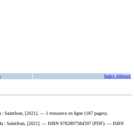
s
Index éditeurs
 SaintJean, [2021]. — 1 ressource en ligne (187 pages).
da : SaintJean, [2021]. —
ISBN
9782897584597
(PDF). —
ISBN