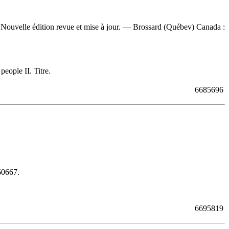
 Nouvelle édition revue et mise à jour. — Brossard (Québev) Canada :
eople II. Titre.
6685696
60667
.
6695819