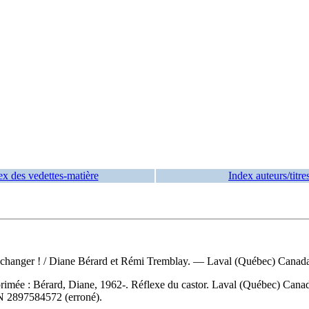
ex des vedettes-matière
Index auteurs/titre
e changer !
/ Diane Bérard et Rémi Tremblay. — Laval (Québec) Canada :
primée :
Bérard, Diane, 1962-. Réflexe du castor. Laval (Québec) Cana
N
2897584572
(erroné).