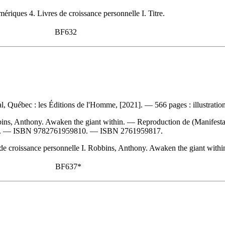
mériques 4. Livres de croissance personnelle I. Titre.
BF632
 Québec : les Éditions de l'Homme, [2021]. — 566 pages : illustration
ins, Anthony. Awaken the giant within. —
Reproduction de (Manifesta
é). —
ISBN
9782761959810
. —
ISBN
2761959817
.
e croissance personnelle I. Robbins, Anthony. Awaken the giant within 
BF637*