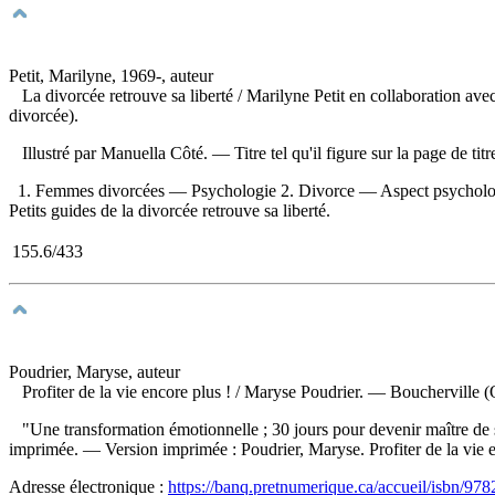
Petit, Marilyne, 1969-, auteur
La divorcée retrouve sa liberté
/ Marilyne Petit en collaboration ave
divorcée).
Illustré par Manuella Côté. —
Titre tel qu'il figure sur la page de titr
1. Femmes divorcées — Psychologie 2. Divorce — Aspect psychologique
Petits guides de la divorcée retrouve sa liberté.
155.6/433
Poudrier, Maryse, auteur
Profiter de la vie encore plus !
/ Maryse Poudrier. — Boucherville (Q
"Une transformation émotionnelle ; 30 jours pour devenir maître de 
imprimée. —
Version imprimée :
Poudrier, Maryse. Profiter de la vie
Adresse électronique :
https://banq.pretnumerique.ca/accueil/isbn/9