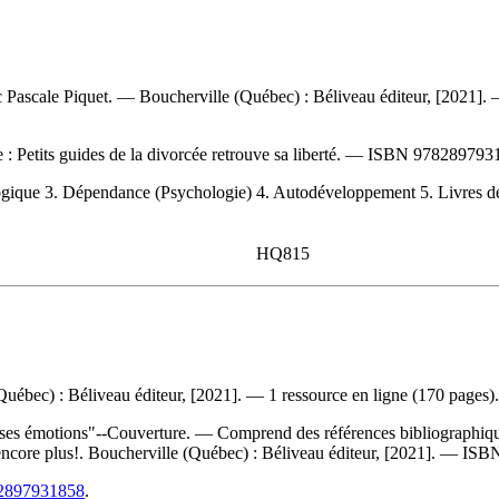
c Pascale Piquet. — Boucherville (Québec) : Béliveau éditeur, [2021]. —
e :
Petits guides de la divorcée retrouve sa liberté. —
ISBN
9782897931
 3. Dépendance (Psychologie) 4. Autodéveloppement 5. Livres de croiss
HQ815
uébec) : Béliveau éditeur, [2021]. — 1 ressource en ligne (170 pages).
ses émotions"--Couverture. — Comprend des références bibliographique
 encore plus!. Boucherville (Québec) : Béliveau éditeur, [2021]. —
ISB
782897931858
.