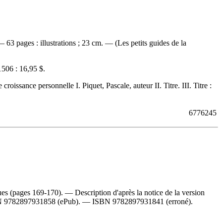
 63 pages : illustrations ; 23 cm. — (Les petits guides de la
506 :
16,95 $
.
ance personnelle I. Piquet, Pascale, auteur II. Titre. III. Titre :
6776245
s (pages 169-170). — Description d'après la notice de la version
N
9782897931858
(ePub). —
ISBN
9782897931841
(erroné).