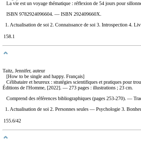
La vie est un voyage thématique : réflexion de 54 jours pour sillon
ISBN
9782924096604
. —
ISBN
292409660X
.
1. Actualisation de soi 2. Connaissance de soi 3. Introspection 4. Livr
158.1
Taitz, Jennifer, auteur
[How to be single and happy. Français]
Célibataire et heureux : stratégies scientifiques et pratiques pour t
Éditions de l'Homme, [2022]. — 273 pages : illustrations ; 23 cm.
Comprend des références bibliographiques (pages 253-270). —
Tra
1. Actualisation de soi 2. Personnes seules — Psychologie 3. Bonheur 
155.6/42