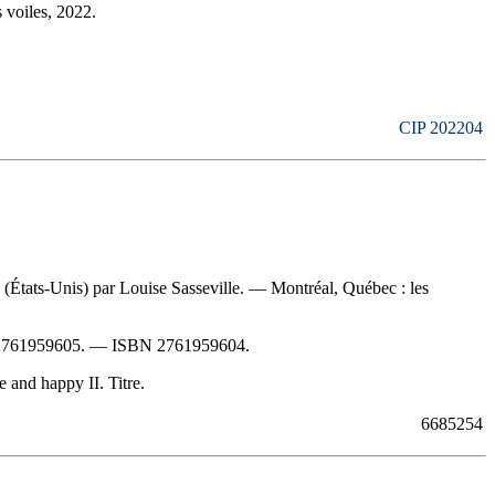
 voiles, 2022.
CIP 202204
ais (États-Unis) par Louise Sasseville. — Montréal, Québec : les
2761959605
. —
ISBN
2761959604
.
 and happy II. Titre.
6685254