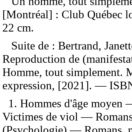
Un homme, tout simplem
[Montréal] : Club Québec lo
22 cm.
Suite de :
Bertrand, Janet
Reproduction de (manifesta
Homme, tout simplement. M
expression, [2021]. —
ISB
1. Hommes d'âge moyen — 
Victimes de viol — Romans, 
(Psychologie) — Romans, no