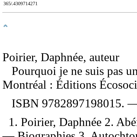
365/.4309714271
Poirier, Daphnée, auteur
Pourquoi je ne suis pas u
Montréal : Éditions Écosoci
ISBN
9782897198015
. 
1. Poirier, Daphnée 2. Ab
— Biographies 3. Autochto