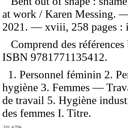
Bent out of shape : shame
at work
/ Karen Messing. —
2021. — xviii, 258 pages : i
Comprend des références b
ISBN
9781771135412
.
1. Personnel féminin 2. P
hygiène 3. Femmes — Travai
de travail 5. Hygiène indust
des femmes I. Titre.
331.4/256