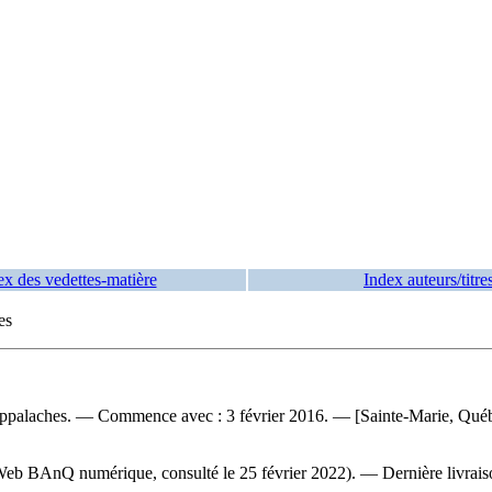
ex des vedettes-matière
Index auteurs/titre
es
Appalaches
. — Commence avec : 3 février 2016. — [Sainte-Marie, Québec
e Web BAnQ numérique, consulté le 25 février 2022). — Dernière livraison