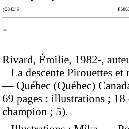
jC843/.6
PS86
Rivard, Émilie, 1982-, aute
La descente Pirouettes et
— Québec (Québec) Canada 
69 pages : illustrations ; 
champion ; 5).
Illustrations : Mika. — Pou