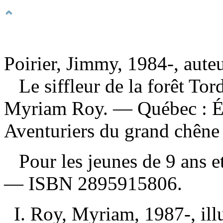
Poirier, Jimmy, 1984-, aute
Le siffleur de la forêt To
Myriam Roy. — Québec : Éd
Aventuriers du grand chêne 
Pour les jeunes de 9 ans e
—
ISBN
2895915806
.
I. Roy, Myriam, 1987-, illus