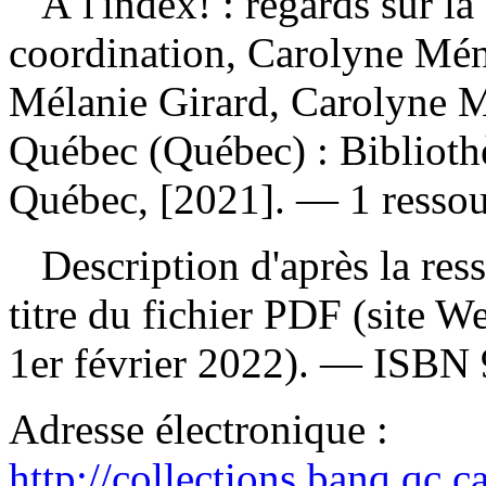
À l'index! : regards sur l
coordination, Carolyne Ména
Mélanie Girard, Carolyne M
Québec (Québec) : Biblioth
Québec, [2021]. — 1 ressour
Description d'après la resso
titre du fichier PDF (site 
1er février 2022). —
ISBN
Adresse électronique :
http://collections.banq.qc.