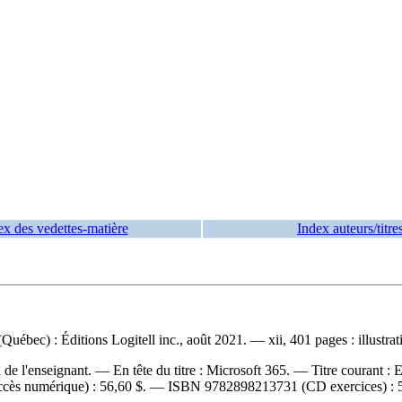
ex des vedettes-matière
Index auteurs/titre
 (Québec) : Éditions Logitell inc., août 2021. — xii, 401 pages : illu
l de l'enseignant. —
En tête du titre :
Microsoft 365. —
Titre courant :
E
ccès numérique) :
56,60 $
. —
ISBN
9782898213731
(CD exercices) :