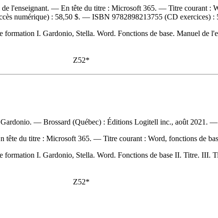
 de l'enseignant. —
En tête du titre :
Microsoft 365. —
Titre courant :
W
ccès numérique) :
58,50 $
. —
ISBN
9782898213755
(CD exercices) :
 formation I. Gardonio, Stella. Word. Fonctions de base. Manuel de l'ense
Z52*
la Gardonio. — Brossard (Québec) : Éditions Logitell inc., août 2021. —
n tête du titre :
Microsoft 365. —
Titre courant :
Word, fonctions de ba
 formation I. Gardonio, Stella. Word. Fonctions de base II. Titre. III. T
Z52*