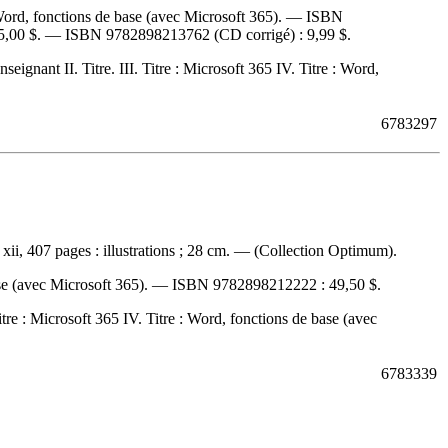
ord, fonctions de base (avec Microsoft 365). —
ISBN
5,00 $
. —
ISBN
9782898213762
(CD corrigé) :
9,99 $
.
ignant II. Titre. III. Titre : Microsoft 365 IV. Titre : Word,
6783297
 xii, 407 pages : illustrations ; 28 cm. — (Collection Optimum).
se (avec Microsoft 365). —
ISBN
9782898212222 :
49,50 $
.
itre : Microsoft 365 IV. Titre : Word, fonctions de base (avec
6783339