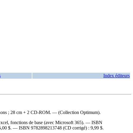
s
Index éditeurs
strations ; 28 cm + 2 CD-ROM. — (Collection Optimum).
xcel, fonctions de base (avec Microsoft 365). —
ISBN
5,00 $
. —
ISBN
9782898213748
(CD corrigé) :
9,99 $
.