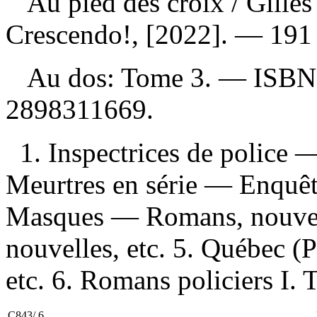
Au pied des croix
/ Gille
Crescendo!, [2022]. — 191 
Au dos: Tome 3. —
ISB
2898311669
.
1. Inspectrices de police 
Meurtres en série — Enquêt
Masques — Romans, nouvell
nouvelles, etc. 5. Québec 
etc. 6. Romans policiers I. T
C843/.6