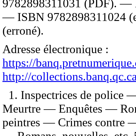
9782898311031
(PDF). —
—
ISBN
9782898311024
(
(erroné).
Adresse électronique :
https://banq.pretnumerique
http://collections.banq.qc.
1. Inspectrices de police 
Meurtre — Enquêtes — Roma
peintres — Crimes contre —
— Romans, nouvelles, etc. 