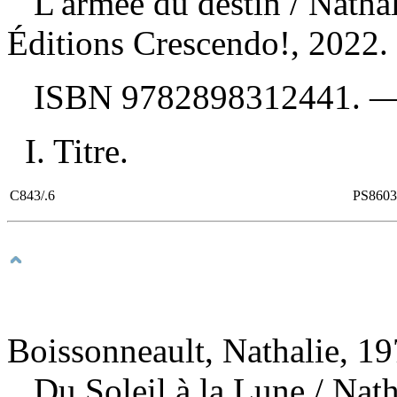
L'armée du destin
/ Natha
Éditions Crescendo!, 2022.
ISBN
9782898312441
. 
I. Titre.
C843/.6
PS8603
Boissonneault, Nathalie, 19
Du Soleil à la Lune
/ Nat