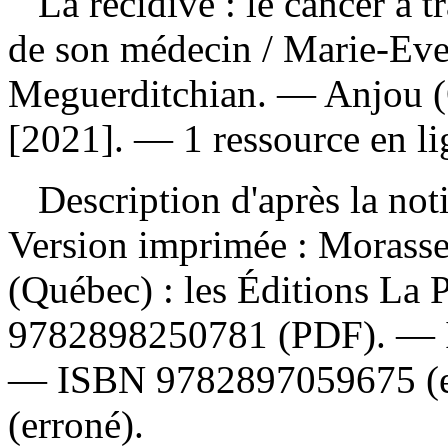
La récidive : le cancer à t
de son médecin
/ Marie-Eve
Meguerditchian. — Anjou (Q
[2021]. — 1 ressource en li
Description d'après la not
Version imprimée :
Morasse
(Québec) : les Éditions La 
9782898250781
(PDF). —
—
ISBN
9782897059675
(
(erroné).