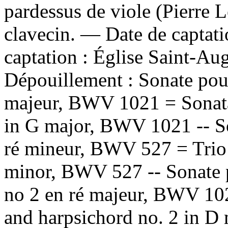
pardessus de viole (Pierre L
clavecin. — Date de captat
captation : Église Saint-Au
Dépouillement :
Sonate pour
majeur, BWV 1021 = Sonata 
in G major, BWV 1021 -- So
ré mineur, BWV 527 = Trio 
minor, BWV 527 -- Sonate p
no 2 en ré majeur, BWV 102
and harpsichord no. 2 in D