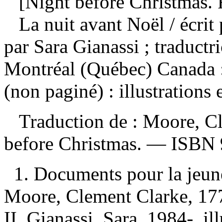
[Night before Christmas. 
La nuit avant Noël
/ écri
par Sara Gianassi ; traduct
Montréal (Québec) Canada :
(non paginé) : illustrations
Traduction de :
Moore, Cl
before Christmas. —
ISBN
1. Documents pour la jeune
Moore, Clement Clarke, 17
II. Gianassi, Sara, 1984-, il